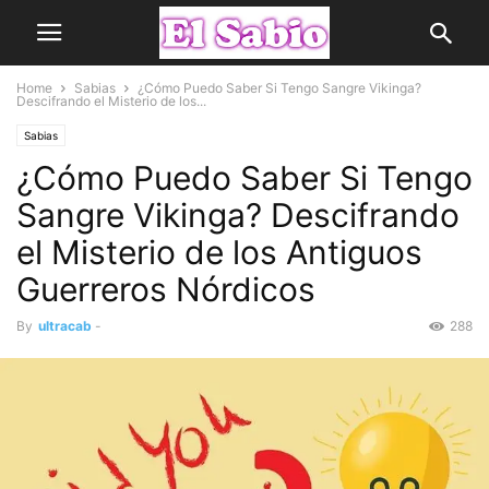
Home
Sabias
¿Cómo Puedo Saber Si Tengo Sangre Vikinga?
Descifrando el Misterio de los...
Sabias
¿Cómo Puedo Saber Si Tengo
Sangre Vikinga? Descifrando
el Misterio de los Antiguos
Guerreros Nórdicos
By
ultracab
-
288