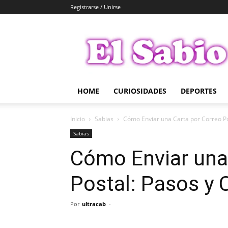
Registrarse / Unirse
El
Sabio
HOME
CURIOSIDADES
DEPORTES
Inicio
Sabias
Cómo Enviar una Carta por Correo Po
Sabias
Cómo Enviar una
Postal: Pasos y 
Por
ultracab
-