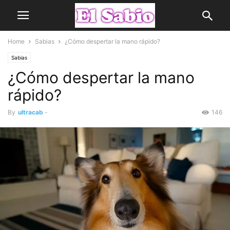
Home
Sabias
¿Cómo despertar la mano rápido?
Sabias
¿Cómo despertar la mano
rápido?
By
ultracab
-
146