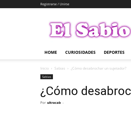
Registrarse / Unirse
El
Sabio
HOME
CURIOSIDADES
DEPORTES
Inicio
Sabias
¿Cómo desabrochar un sujetador?
Sabias
¿Cómo desabroch
Por
ultracab
-