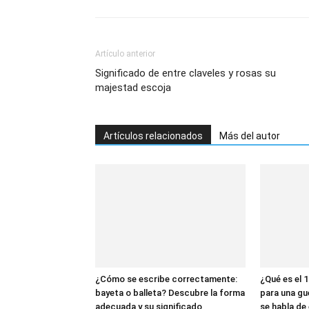
Artículo anterior
Significado de entre claveles y rosas su
majestad escoja
Artículos relacionados
Más del autor
¿Cómo se escribe correctamente:
¿Qué es el 1
bayeta o balleta? Descubre la forma
para una gu
adecuada y su significado
se habla de 