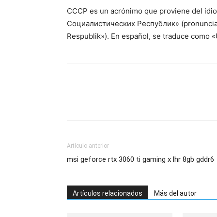
CCCP es un acrónimo que proviene del idio
Социалистических Республик» (pronunciad
Respublik»). En español, se traduce como «
Artículo anterior
msi geforce rtx 3060 ti gaming x lhr 8gb gddr6
Artículos relacionados
Más del autor