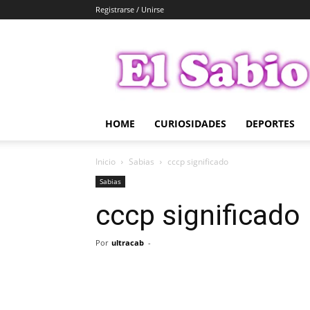
Registrarse / Unirse
El
Sabio
HOME
CURIOSIDADES
DEPORTES
Inicio
Sabias
cccp significado
Sabias
cccp significado
Por
ultracab
-