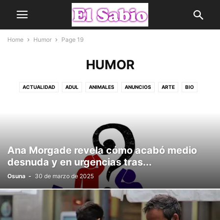
Home
Humor
Page 19
HUMOR
ACTUALIDAD
ADUL
ANIMALES
ANUNCIOS
ARTE
BIO
CHICAS
CINE Y TELEVISIÓN
CLÁSICOS
COMPRAS
CURIOSIDADES
DEPORTES
FAILS
FAMOSOS
FRASES
FRIKIS
GASTRONOMÍA
HUMOR
LUGARES
MEMES
MOTOR
MÚSICA
NOTICIAS
PALABRAS QUE EMPIEZAN
PRODUCTOS
QUESTION
Ana Morgade revela cómo acabó medio
SABIAS
SIN CATEGORÍA
TECNOLOGÍA
VIAJES Y EVENTOS
desnuda y en urgencias tras...
Osuna
-
30 de marzo de 2025