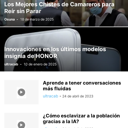
Los Mejores Chistes de Camareros para
Reír sin Parar
Osuna
-
18 de marzo de 2025
Innovaciones en los últimos modelos
insignia de HONOR
ultracab
-
10 de enero de 2025
Aprende a tener conversaciones
más fluidas
ultracab
-
24 de abril de 2023
¿Cómo esclavizar a la población
gracias a la IA?