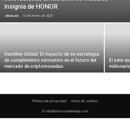
insignia de HONOR
ultracab
-
10 de enero de 2025
HashKey Global: El impacto de su estrategia
de cumplimiento normativo en el futuro del
El yate q
mercado de criptomonedas
millonari
Politica de privacidad
Aviso de cookies
© info@elrincondewally.com