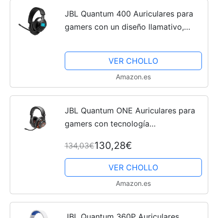
JBL Quantum 400 Auriculares para
gamers con un diseño llamativo,
tecnología de virtualización surround
y reproducción DTS, con micrófono y
VER CHOLLO
RGB, compatible...
Amazon.es
JBL Quantum ONE Auriculares para
gamers con tecnología
QuantumSPHERE 360 y sensor de
130,28€
134,03€
movimiento de cabeza, diseño
llamativo, compatible con PC,
VER CHOLLO
Playstation y...
Amazon.es
JBL Quantum 360P Auriculares