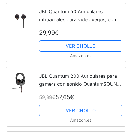
JBL Quantum 50 Auriculares
intraaurales para videojuegos, con
potenciador de sonido y silenciador
29,99€
de micrófono para hacer tus partidas
más divertidas,...
VER CHOLLO
Amazon.es
JBL Quantum 200 Auriculares para
gamers con sonido QuantumSOUND
y micrófono, con un diseño llamativo,
57,65€
59,99€
compatible con múltiples
plataformas, en negro
VER CHOLLO
Amazon.es