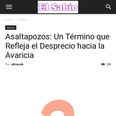
Inicio
Sabias
Sabias
Asaltapozos: Un Término que
Refleja el Desprecio hacia la
Avaricia
Por
ultracab
-
184