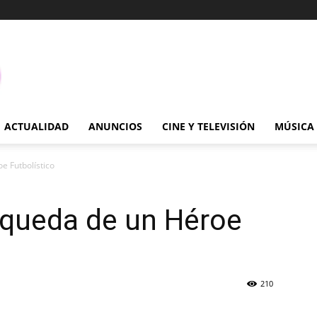
ACTUALIDAD
ANUNCIOS
CINE Y TELEVISIÓN
MÚSICA
e Futbolístico
squeda de un Héroe
210