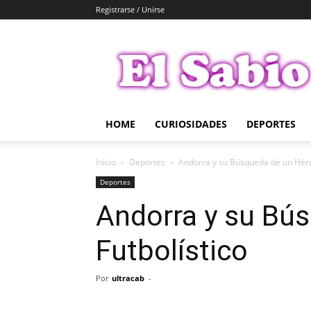
Registrarse / Unirse
El
Sabio
HOME
CURIOSIDADES
DEPORTES
Inicio
Deportes
Andorra y su Búsqueda de un Héro
Deportes
Andorra y su Bú
Futbolístico
Por
ultracab
-