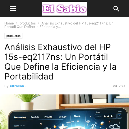
Home
productos
Análisis Exhaustivo del HP 15s-eq2117ns: Un
Portátil Que Define la Eficiencia y...
productos
Análisis Exhaustivo del HP
15s-eq2117ns: Un Portátil
Que Define la Eficiencia y la
Portabilidad
By
ultracab
-
289