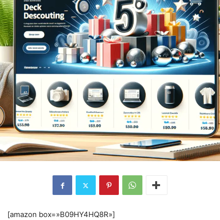
[amazon box=»B09HY4HQ8R»]