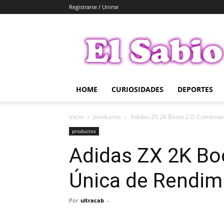
Registrarse / Unirse
El
Sabio
HOME
CURIOSIDADES
DEPORTES
Inicio
productos
Adidas ZX 2K Boost 2.0: Combinac
productos
Adidas ZX 2K Bo
Única de Rendimi
Por
ultracab
-