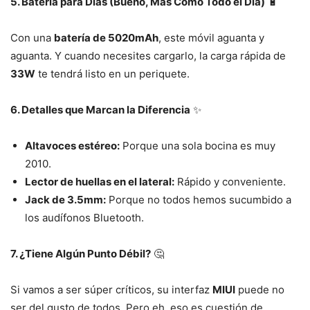
5. Batería para Días (Bueno, Más Como Todo el Día)
🔋
Con una
batería de 5020mAh
, este móvil aguanta y
aguanta. Y cuando necesites cargarlo, la carga rápida de
33W
te tendrá listo en un periquete.
6. Detalles que Marcan la Diferencia
✨
Altavoces estéreo:
Porque una sola bocina es muy
2010.
Lector de huellas en el lateral:
Rápido y conveniente.
Jack de 3.5mm:
Porque no todos hemos sucumbido a
los audífonos Bluetooth.
7. ¿Tiene Algún Punto Débil?
🤔
Si vamos a ser súper críticos, su interfaz
MIUI
puede no
ser del gusto de todos. Pero eh, eso es cuestión de