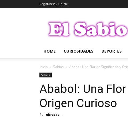
Registrarse / Unirse
El
Sabio
HOME
CURIOSIDADES
DEPORTES
Inicio
Sabias
Ababol: Una Flor de Significado y Or
Sabias
Ababol: Una Flor
Origen Curioso
Por
ultracab
-