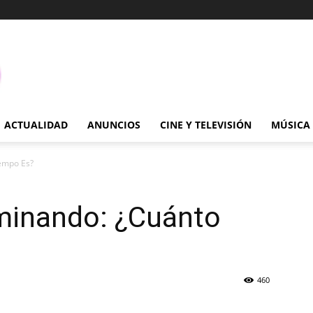
ACTUALIDAD
ANUNCIOS
CINE Y TELEVISIÓN
MÚSICA
empo Es?
minando: ¿Cuánto
460