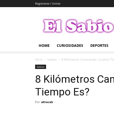
Registrarse / Unirse
El
Sabio
HOME
CURIOSIDADES
DEPORTES
Inicio
Sabias
8 Kilómetros Caminando: ¿Cuánto Ti
Sabias
8 Kilómetros Ca
Tiempo Es?
Por
ultracab
-